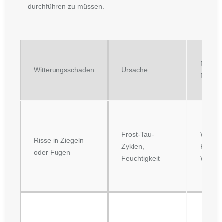
durchführen zu müssen.
Folgen 
Witterungsschaden
Ursache
Fassa
Frost-Tau-
Wasser
Risse in Ziegeln
Zyklen,
Frosts
oder Fugen
Feuchtigkeit
Wärme