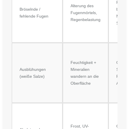
Feucht
Alterung des
Bröselnde /
bis ins
Fugenmörtels,
fehlende Fugen
Mauer
Regenbelastung
Schimm
Feuchtigkeit +
Optisc
Ausblühungen
Mineralien
Schäd
(weiße Salze)
wandern an die
Feucht
Oberfläche
Ablös
Frost, UV-
Optik l