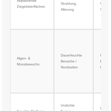
Abplatzende
Strahlung,
Verlust
Ziegeloberflächen
Alterung
Schutz
Dauerfeuchte
Optisc
Algen- &
Bereiche /
Feucht
Moosbewuchs
Nordseiten
länger
Undichte
Wärme