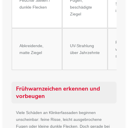
Feuchte Stellen /
Fugen,
Schimm
dunkle Flecken
beschädigte
innen
Ziegel
Fassad
Abkreidende,
UV-Strahlung
wirkt g
matte Ziegel
über Jahrzehnte
stumpf
Frühwarnzeichen erkennen und
vorbeugen
Viele Schäden an Klinkerfassaden beginnen
unscheinbar: feine Risse, leicht ausgebrochene
Fugen oder kleine dunkle Flecken. Doch gerade bei