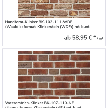
Handform-Klinker BK-103-111-WDF
(Waaldickformat-Klinkerstein (WDF)) rot-bunt
ab 58,95 € *
/ m²
Wasserstrich-Klinker BK-107-110-NF
(Normalformat-Klinkerstein (NF)) rot-bunt