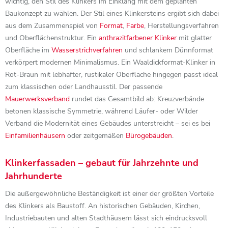
wichtig, den Stil des Klinkers im Einklang mit dem geplanten
Baukonzept zu wählen. Der Stil eines Klinkersteins ergibt sich dabei
aus dem Zusammenspiel von
Format
,
Farbe
, Herstellungsverfahren
und Oberflächenstruktur. Ein
anthrazitfarbener Klinker
mit glatter
Oberfläche im
Wasserstrichverfahren
und schlankem Dünnformat
verkörpert modernen Minimalismus. Ein Waaldickformat-Klinker in
Rot-Braun mit lebhafter, rustikaler Oberfläche hingegen passt ideal
zum klassischen oder Landhausstil. Der passende
Mauerwerksverband
rundet das Gesamtbild ab: Kreuzverbände
betonen klassische Symmetrie, während Läufer- oder Wilder
Verband die Modernität eines Gebäudes unterstreicht – sei es bei
Einfamilienhäusern
oder zeitgemäßen
Bürogebäuden
.
Klinkerfassaden – gebaut für Jahrzehnte und
Jahrhunderte
Die außergewöhnliche Beständigkeit ist einer der größten Vorteile
des Klinkers als Baustoff. An historischen Gebäuden, Kirchen,
Industriebauten und alten Stadthäusern lässt sich eindrucksvoll