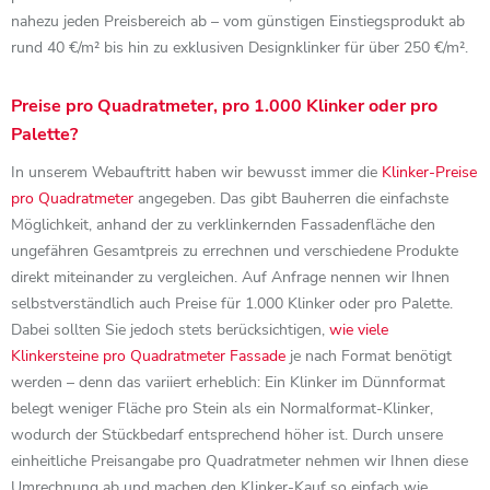
nahezu jeden Preisbereich ab – vom günstigen Einstiegsprodukt ab
rund 40 €/m² bis hin zu exklusiven Designklinker für über 250 €/m².
Preise pro Quadratmeter, pro 1.000 Klinker oder pro
Palette?
In unserem Webauftritt haben wir bewusst immer die
Klinker-Preise
pro Quadratmeter
angegeben. Das gibt Bauherren die einfachste
Möglichkeit, anhand der zu verklinkernden Fassadenfläche den
ungefähren Gesamtpreis zu errechnen und verschiedene Produkte
direkt miteinander zu vergleichen. Auf Anfrage nennen wir Ihnen
selbstverständlich auch Preise für 1.000 Klinker oder pro Palette.
Dabei sollten Sie jedoch stets berücksichtigen,
wie viele
Klinkersteine pro Quadratmeter Fassade
je nach Format benötigt
werden – denn das variiert erheblich: Ein Klinker im Dünnformat
belegt weniger Fläche pro Stein als ein Normalformat-Klinker,
wodurch der Stückbedarf entsprechend höher ist. Durch unsere
einheitliche Preisangabe pro Quadratmeter nehmen wir Ihnen diese
Umrechnung ab und machen den Klinker-Kauf so einfach wie