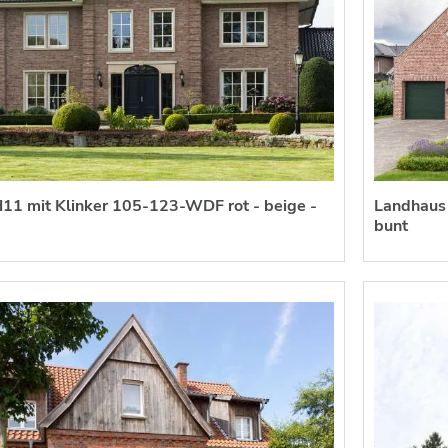
 H11 mit Klinker 105-123-WDF rot - beige -
Landhaus 
bunt