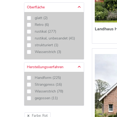
Oberfläche
glatt
(
2
)
Retro
(
6
)
Landhaus H
rustikal
(
277
)
rustikal, unbesandet
(
41
)
strukturiert
(
1
)
Wasserstrich
(
3
)
Herstellungsverfahren
Handform
(
225
)
Strangpress
(
16
)
Wasserstrich
(
78
)
gegossen
(
11
)
Farbe: Rot