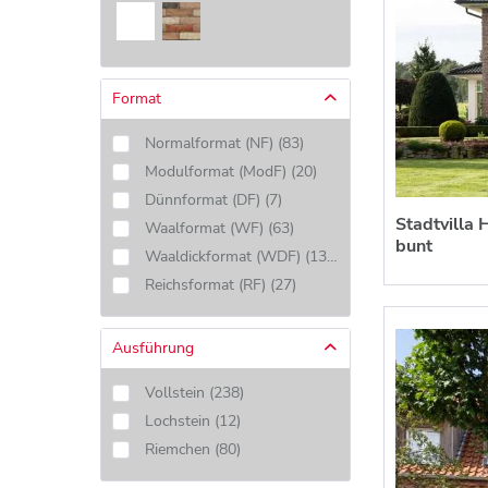
Format
Normalformat (NF)
(
83
)
Modulformat (ModF)
(
20
)
Dünnformat (DF)
(
7
)
Stadtvilla
Waalformat (WF)
(
63
)
bunt
Waaldickformat (WDF)
(
130
)
Reichsformat (RF)
(
27
)
Ausführung
Vollstein
(
238
)
Lochstein
(
12
)
Riemchen
(
80
)